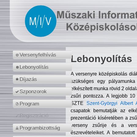
Versenyfelhívás
Lebonyolítás
Lebonyolítás
A versenyre középiskolás diá
Díjazás
szükséges egy pályamunka f
elkészített munka rövid 2 olda
Szponzorok
zsűri pontozza. A legjobb 10
SZTE
Szent-Györgyi Albert 
Program
csapatok bemutatják az elké
Regisztráció
prezentáció kíséretében a zs
verseny zsűrije és a verse
Programbizottság
észrevételeiket. A bemutatott