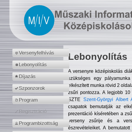
Versenyfelhívás
Lebonyolítás
Lebonyolítás
A versenyre középiskolás diá
Díjazás
szükséges egy pályamunka f
elkészített munka rövid 2 olda
Szponzorok
zsűri pontozza. A legjobb 10
SZTE
Szent-Györgyi Albert 
Program
csapatok bemutatják az elké
Regisztráció
prezentáció kíséretében a zs
verseny zsűrije és a verse
Programbizottság
észrevételeiket. A bemutatott