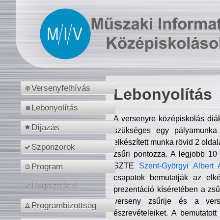
Versenyfelhívás
Lebonyolítás
Lebonyolítás
A versenyre középiskolás diá
Díjazás
szükséges egy pályamunka f
elkészített munka rövid 2 olda
Szponzorok
zsűri pontozza. A legjobb 10
SZTE
Szent-Györgyi Albert 
Program
csapatok bemutatják az elké
Regisztráció
prezentáció kíséretében a zs
verseny zsűrije és a verse
Programbizottság
észrevételeiket. A bemutatott