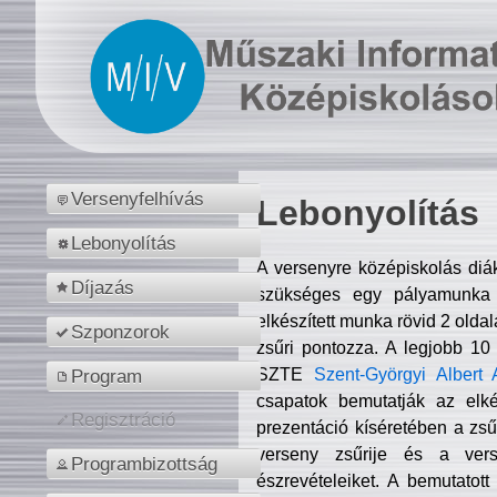
Versenyfelhívás
Lebonyolítás
Lebonyolítás
A versenyre középiskolás diá
Díjazás
szükséges egy pályamunka f
elkészített munka rövid 2 olda
Szponzorok
zsűri pontozza. A legjobb 10
SZTE
Szent-Györgyi Albert 
Program
csapatok bemutatják az elké
Regisztráció
prezentáció kíséretében a zs
verseny zsűrije és a verse
Programbizottság
észrevételeiket. A bemutatott