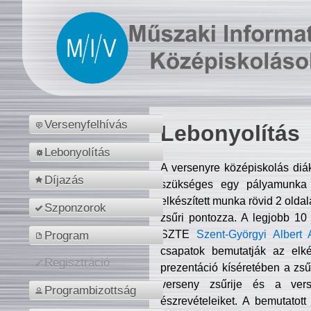
Versenyfelhívás
Lebonyolítás
Lebonyolítás
A versenyre középiskolás diá
Díjazás
szükséges egy pályamunka f
elkészített munka rövid 2 olda
Szponzorok
zsűri pontozza. A legjobb 10
SZTE
Szent-Györgyi Albert 
Program
csapatok bemutatják az elké
Regisztráció
prezentáció kíséretében a zs
verseny zsűrije és a verse
Programbizottság
észrevételeiket. A bemutatott