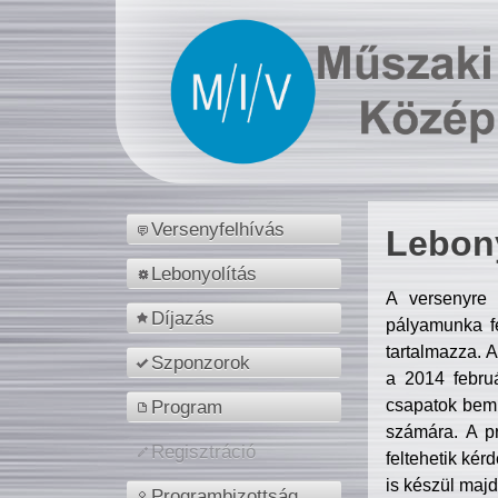
Versenyfelhívás
Lebony
Lebonyolítás
A versenyre 
Díjazás
pályamunka fe
tartalmazza. 
Szponzorok
a 2014 febr
csapatok bemu
Program
számára. A p
Regisztráció
feltehetik kér
is készül majd
Programbizottság