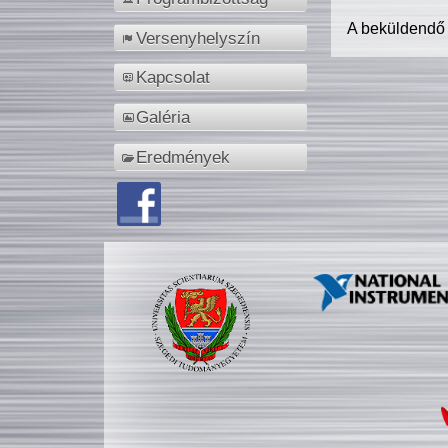
A beküldendő
Versenyhelyszín
Kapcsolat
Galéria
Eredmények