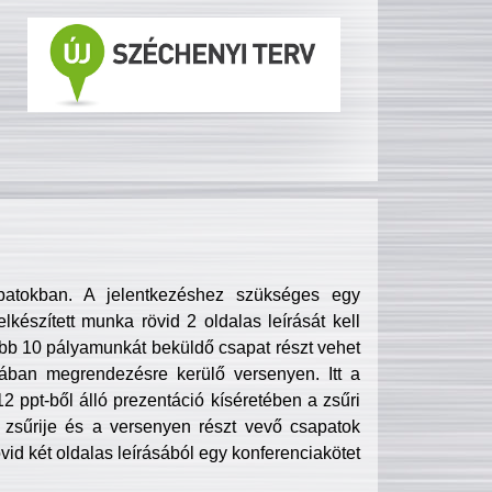
patokban. A jelentkezéshez szükséges egy
lkészített munka rövid 2 oldalas leírását kell
obb 10 pályamunkát beküldő csapat részt vehet
ában megrendezésre kerülő versenyen. Itt a
 ppt-ből álló prezentáció kíséretében a zsűri
zsűrije és a versenyen részt vevő csapatok
övid két oldalas leírásából egy konferenciakötet