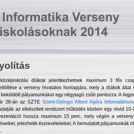
olítás
középiskolás diákok jelentkezhetnek maximum 3 fős csa
ltöltése a verseny hivatalos honlapjára, mely a diákok által e
A beküldött pályamunkákat egy négytagú zsűri pontozza. A legj
uár 28-án az SZTE
Szent-Györgyi Albert Agóra Informatórium
tatják az elkészített rendszert működés közben egy rövid 10-12
rezentáció hossza maximum 15 perc, mely végén a verseny 
déseiket, jelezhetik észrevételeiket. A bemutatott pályamunkák r
.