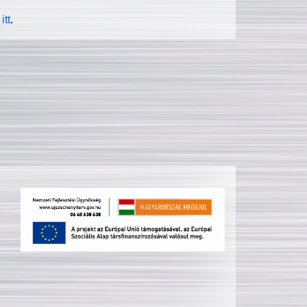
itt
.