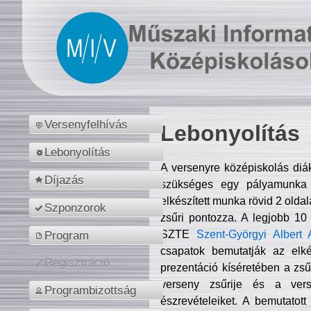
Versenyfelhívás
Lebonyolítás
Lebonyolítás
A versenyre középiskolás diá
Díjazás
szükséges egy pályamunka f
elkészített munka rövid 2 olda
Szponzorok
zsűri pontozza. A legjobb 10
SZTE
Szent-Györgyi Albert 
Program
csapatok bemutatják az elké
Regisztráció
prezentáció kíséretében a zs
verseny zsűrije és a verse
Programbizottság
észrevételeiket. A bemutatott