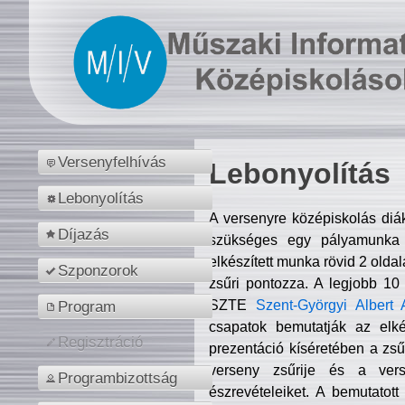
Versenyfelhívás
Lebonyolítás
Lebonyolítás
A versenyre középiskolás diá
Díjazás
szükséges egy pályamunka f
elkészített munka rövid 2 olda
Szponzorok
zsűri pontozza. A legjobb 10
SZTE
Szent-Györgyi Albert 
Program
csapatok bemutatják az elké
Regisztráció
prezentáció kíséretében a zs
verseny zsűrije és a verse
Programbizottság
észrevételeiket. A bemutatott