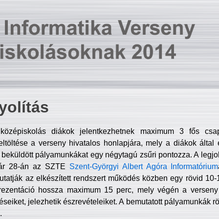
olítás
középiskolás diákok jelentkezhetnek maximum 3 fős csa
ltöltése a verseny hivatalos honlapjára, mely a diákok által e
A beküldött pályamunkákat egy négytagú zsűri pontozza. A legj
uár 28-án az SZTE
Szent-Györgyi Albert Agóra Informatórium
tatják az elkészített rendszert működés közben egy rövid 10-12
rezentáció hossza maximum 15 perc, mely végén a verseny 
déseiket, jelezhetik észrevételeiket. A bemutatott pályamunkák r
.