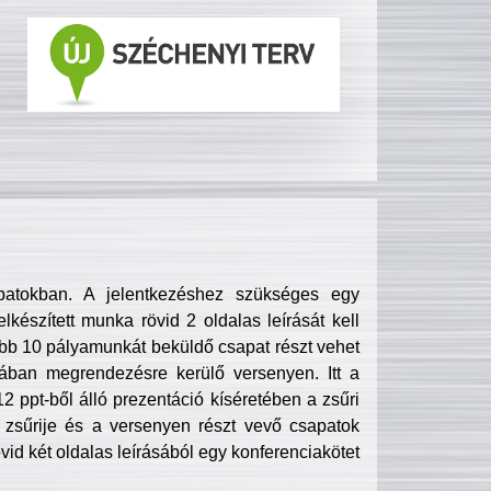
patokban. A jelentkezéshez szükséges egy
lkészített munka rövid 2 oldalas leírását kell
obb 10 pályamunkát beküldő csapat részt vehet
ában megrendezésre kerülő versenyen. Itt a
 ppt-ből álló prezentáció kíséretében a zsűri
zsűrije és a versenyen részt vevő csapatok
övid két oldalas leírásából egy konferenciakötet