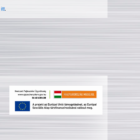
itt
.