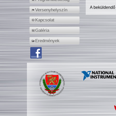
A beküldendő
Versenyhelyszín
Kapcsolat
Galéria
Eredmények