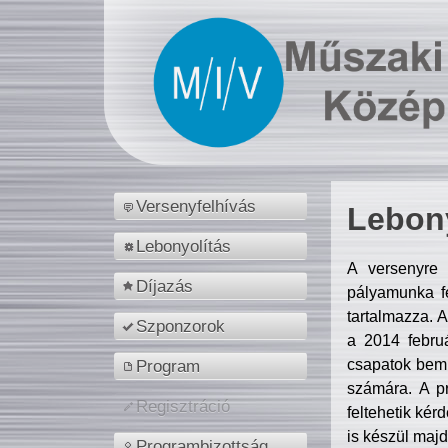
Versenyfelhívás
Lebony
Lebonyolítás
A versenyre 
Díjazás
pályamunka fe
tartalmazza. 
Szponzorok
a 2014 febr
csapatok bemu
Program
számára. A p
Regisztráció
feltehetik kér
is készül majd
Programbizottság