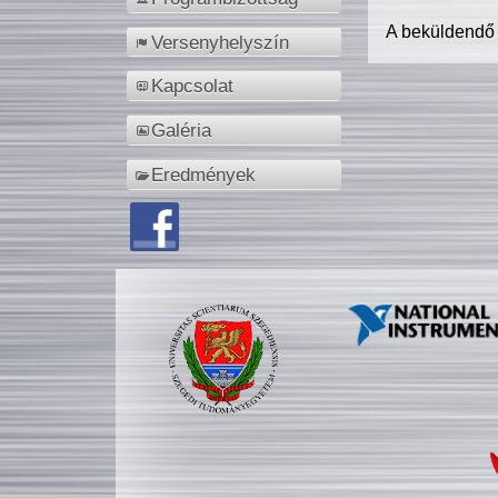
A beküldendő
Versenyhelyszín
Kapcsolat
Galéria
Eredmények