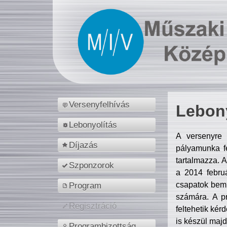
Versenyfelhívás
Lebony
Lebonyolítás
A versenyre 
Díjazás
pályamunka fe
tartalmazza. 
Szponzorok
a 2014 febr
csapatok bemu
Program
számára. A p
Regisztráció
feltehetik kér
is készül majd
Programbizottság