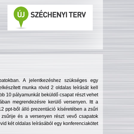
patokban. A jelentkezéshez szükséges egy
lkészített munka rövid 2 oldalas leírását kell
obb 10 pályamunkát beküldő csapat részt vehet
ában megrendezésre kerülő versenyen. Itt a
 ppt-ből álló prezentáció kíséretében a zsűri
zsűrije és a versenyen részt vevő csapatok
övid két oldalas leírásából egy konferenciakötet