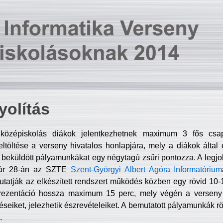
olítás
középiskolás diákok jelentkezhetnek maximum 3 fős csa
ltöltése a verseny hivatalos honlapjára, mely a diákok által e
A beküldött pályamunkákat egy négytagú zsűri pontozza. A legj
uár 28-án az SZTE
Szent-Györgyi Albert Agóra Informatórium
tatják az elkészített rendszert működés közben egy rövid 10-12
rezentáció hossza maximum 15 perc, mely végén a verseny 
déseiket, jelezhetik észrevételeiket. A bemutatott pályamunkák r
.