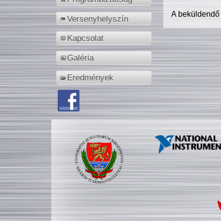
A beküldendő
Versenyhelyszín
Kapcsolat
Galéria
Eredmények