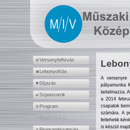
Versenyfelhívás
Lebony
Lebonyolítás
A versenyre 
Díjazás
pályamunka fe
tartalmazza. 
Szponzorok
a 2014 febr
csapatok bemu
Program
számára. A p
Regisztráció
feltehetik kér
is készül majd
Programbizottság