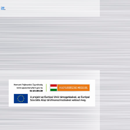
itt
.