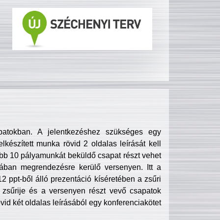
patokban. A jelentkezéshez szükséges egy
lkészített munka rövid 2 oldalas leírását kell
obb 10 pályamunkát beküldő csapat részt vehet
ában megrendezésre kerülő versenyen. Itt a
 ppt-ből álló prezentáció kíséretében a zsűri
zsűrije és a versenyen részt vevő csapatok
övid két oldalas leírásából egy konferenciakötet