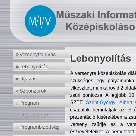
Versenyfelhívás
Lebonyolítás
Lebonyolítás
A versenyre középiskolás diá
Díjazás
szükséges egy pályamunka f
elkészített munka rövid 2 olda
Szponzorok
zsűri pontozza. A legjobb 10
SZTE
Szent-Györgyi Albert 
Program
csapatok bemutatják az elké
Regisztráció
prezentáció kíséretében a zs
verseny zsűrije és a verse
Programbizottság
észrevételeiket. A bemutatott