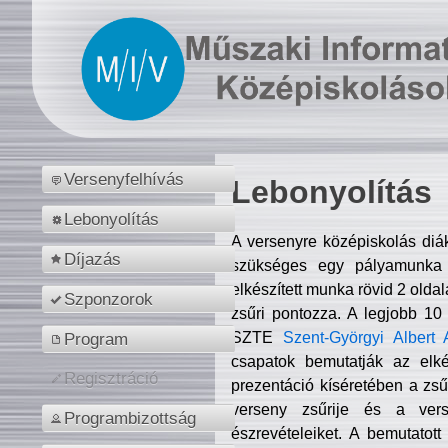
Versenyfelhívás
Lebonyolítás
Lebonyolítás
A versenyre középiskolás diá
Díjazás
szükséges egy pályamunka f
elkészített munka rövid 2 olda
Szponzorok
zsűri pontozza. A legjobb 10
SZTE
Szent-Györgyi Albert 
Program
csapatok bemutatják az elké
Regisztráció
prezentáció kíséretében a zs
verseny zsűrije és a verse
Programbizottság
észrevételeiket. A bemutatott