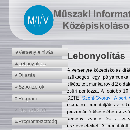
Versenyfelhívás
Lebonyolítás
Lebonyolítás
A versenyre középiskolás diá
Díjazás
szükséges egy pályamunka f
elkészített munka rövid 2 olda
Szponzorok
zsűri pontozza. A legjobb 10
SZTE
Szent-Györgyi Albert 
Program
csapatok bemutatják az elké
Regisztráció
prezentáció kíséretében a zs
verseny zsűrije és a verse
Programbizottság
észrevételeiket. A bemutatott