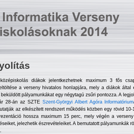
olítás
középiskolás diákok jelentkezhetnek maximum 3 fős csa
ltöltése a verseny hivatalos honlapjára, mely a diákok által e
A beküldött pályamunkákat egy négytagú zsűri pontozza. A legj
uár 28-án az SZTE
Szent-Györgyi Albert Agóra Informatórium
tatják az elkészített rendszert működés közben egy rövid 10-12
rezentáció hossza maximum 15 perc, mely végén a verseny 
déseiket, jelezhetik észrevételeiket. A bemutatott pályamunkák r
.