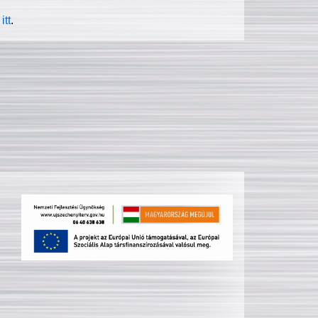
itt
.