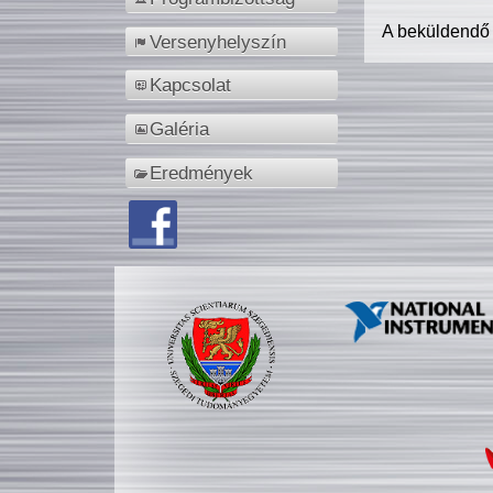
A beküldendő
Versenyhelyszín
Kapcsolat
Galéria
Eredmények