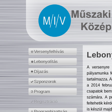
Versenyfelhívás
Lebony
Lebonyolítás
A versenyre 
Díjazás
pályamunka fe
tartalmazza. 
Szponzorok
a 2014 febr
csapatok bemu
Program
számára. A p
Regisztráció
feltehetik kér
is készül majd
Programbizottság