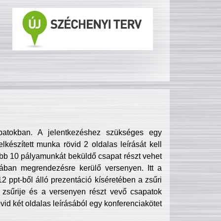
patokban. A jelentkezéshez szükséges egy
lkészített munka rövid 2 oldalas leírását kell
obb 10 pályamunkát beküldő csapat részt vehet
ában megrendezésre kerülő versenyen. Itt a
 ppt-ből álló prezentáció kíséretében a zsűri
zsűrije és a versenyen részt vevő csapatok
övid két oldalas leírásából egy konferenciakötet