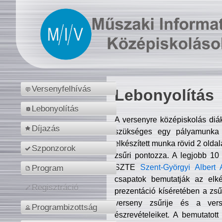
Versenyfelhívás
Lebonyolítás
Lebonyolítás
A versenyre középiskolás diá
Díjazás
szükséges egy pályamunka f
elkészített munka rövid 2 olda
Szponzorok
zsűri pontozza. A legjobb 10
SZTE
Szent-Györgyi Albert 
Program
csapatok bemutatják az elké
Regisztráció
prezentáció kíséretében a zs
verseny zsűrije és a verse
Programbizottság
észrevételeiket. A bemutatott