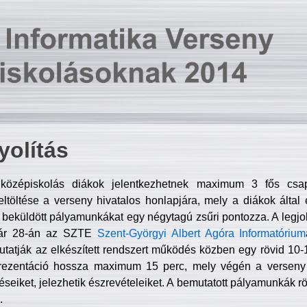
olítás
középiskolás diákok jelentkezhetnek maximum 3 fős csa
ltöltése a verseny hivatalos honlapjára, mely a diákok által e
A beküldött pályamunkákat egy négytagú zsűri pontozza. A legj
uár 28-án az SZTE
Szent-Györgyi Albert Agóra Informatórium
tatják az elkészített rendszert működés közben egy rövid 10-12
rezentáció hossza maximum 15 perc, mely végén a verseny 
déseiket, jelezhetik észrevételeiket. A bemutatott pályamunkák r
.