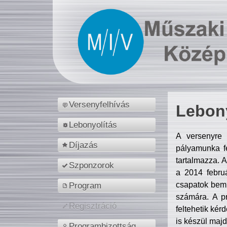
Versenyfelhívás
Lebony
Lebonyolítás
A versenyre 
Díjazás
pályamunka fe
tartalmazza. 
Szponzorok
a 2014 febr
csapatok bemu
Program
számára. A p
Regisztráció
feltehetik kér
is készül majd
Programbizottság