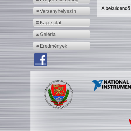
A beküldendő
Versenyhelyszín
Kapcsolat
Galéria
Eredmények