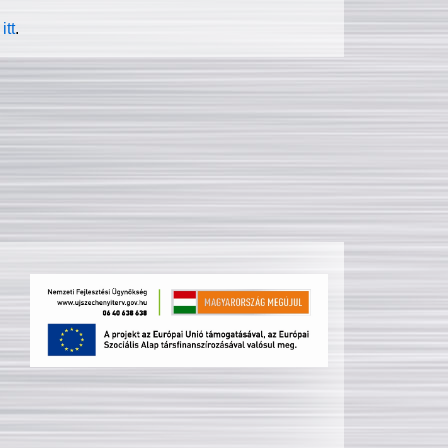
itt
.