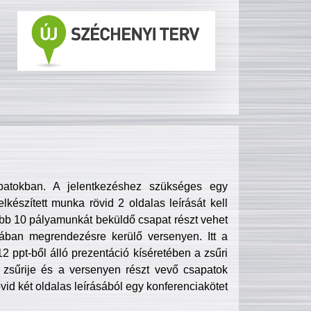
patokban. A jelentkezéshez szükséges egy
lkészített munka rövid 2 oldalas leírását kell
obb 10 pályamunkát beküldő csapat részt vehet
ában megrendezésre kerülő versenyen. Itt a
 ppt-ből álló prezentáció kíséretében a zsűri
zsűrije és a versenyen részt vevő csapatok
övid két oldalas leírásából egy konferenciakötet