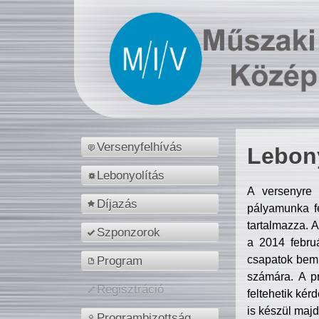
Versenyfelhívás
Lebony
Lebonyolítás
A versenyre 
Díjazás
pályamunka fe
tartalmazza. 
Szponzorok
a 2014 febr
csapatok bemu
Program
számára. A p
Regisztráció
feltehetik kér
is készül majd
Programbizottság