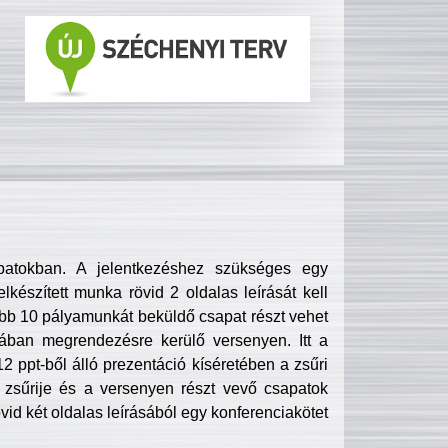
patokban. A jelentkezéshez szükséges egy
lkészített munka rövid 2 oldalas leírását kell
obb 10 pályamunkát beküldő csapat részt vehet
ában megrendezésre kerülő versenyen. Itt a
 ppt-ből álló prezentáció kíséretében a zsűri
zsűrije és a versenyen részt vevő csapatok
övid két oldalas leírásából egy konferenciakötet