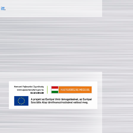
itt
.