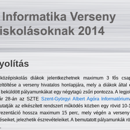
olítás
középiskolás diákok jelentkezhetnek maximum 3 fős csa
ltöltése a verseny hivatalos honlapjára, mely a diákok által e
A beküldött pályamunkákat egy négytagú zsűri pontozza. A legj
uár 28-án az SZTE
Szent-Györgyi Albert Agóra Informatórium
tatják az elkészített rendszert működés közben egy rövid 10-12
rezentáció hossza maximum 15 perc, mely végén a verseny 
déseiket, jelezhetik észrevételeiket. A bemutatott pályamunkák r
.