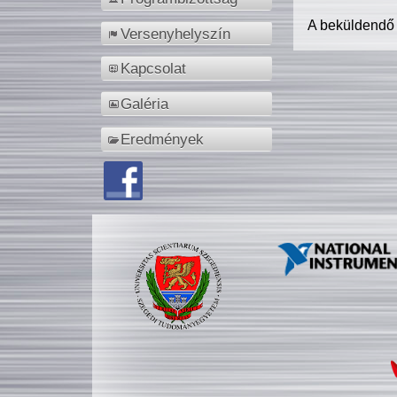
A beküldendő
Versenyhelyszín
Kapcsolat
Galéria
Eredmények