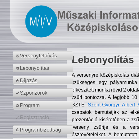
Versenyfelhívás
Lebonyolítás
Lebonyolítás
A versenyre középiskolás diá
Díjazás
szükséges egy pályamunka f
elkészített munka rövid 2 olda
Szponzorok
zsűri pontozza. A legjobb 10
SZTE
Szent-Györgyi Albert 
Program
csapatok bemutatják az elké
Regisztráció
prezentáció kíséretében a zs
verseny zsűrije és a verse
Programbizottság
észrevételeiket. A bemutatott