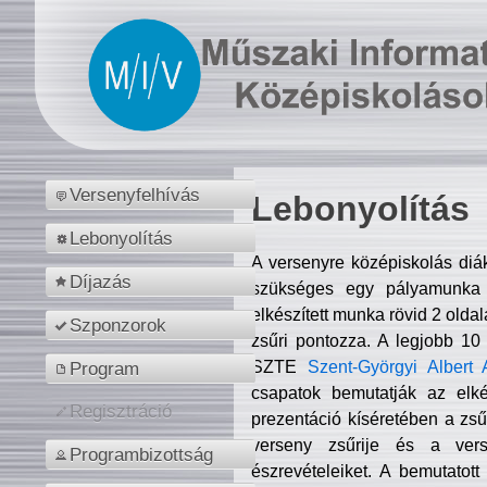
Versenyfelhívás
Lebonyolítás
Lebonyolítás
A versenyre középiskolás diá
Díjazás
szükséges egy pályamunka f
elkészített munka rövid 2 olda
Szponzorok
zsűri pontozza. A legjobb 10
SZTE
Szent-Györgyi Albert 
Program
csapatok bemutatják az elké
Regisztráció
prezentáció kíséretében a zs
verseny zsűrije és a verse
Programbizottság
észrevételeiket. A bemutatott