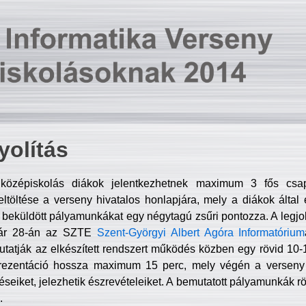
olítás
középiskolás diákok jelentkezhetnek maximum 3 fős csa
ltöltése a verseny hivatalos honlapjára, mely a diákok által e
A beküldött pályamunkákat egy négytagú zsűri pontozza. A legj
uár 28-án az SZTE
Szent-Györgyi Albert Agóra Informatórium
tatják az elkészített rendszert működés közben egy rövid 10-12
rezentáció hossza maximum 15 perc, mely végén a verseny 
déseiket, jelezhetik észrevételeiket. A bemutatott pályamunkák r
.