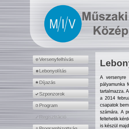
Versenyfelhívás
Lebony
Lebonyolítás
A versenyre 
Díjazás
pályamunka fe
tartalmazza. 
Szponzorok
a 2014 febr
csapatok bemu
Program
számára. A p
Regisztráció
feltehetik kér
is készül majd
Programbizottság