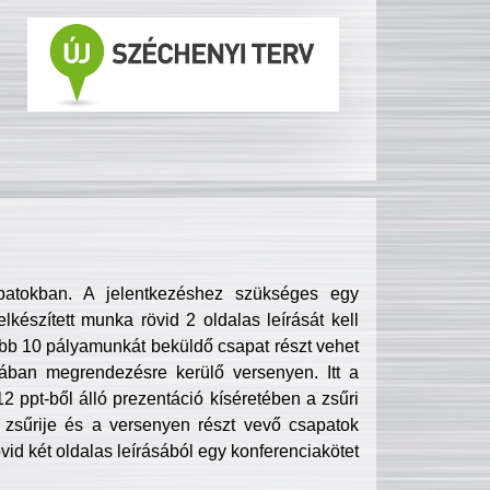
patokban. A jelentkezéshez szükséges egy
lkészített munka rövid 2 oldalas leírását kell
obb 10 pályamunkát beküldő csapat részt vehet
ában megrendezésre kerülő versenyen. Itt a
 ppt-ből álló prezentáció kíséretében a zsűri
zsűrije és a versenyen részt vevő csapatok
övid két oldalas leírásából egy konferenciakötet