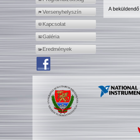
A beküldendő
Versenyhelyszín
Kapcsolat
Galéria
Eredmények