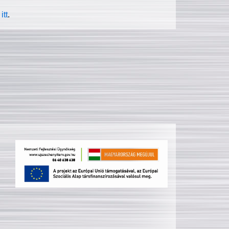
itt
.