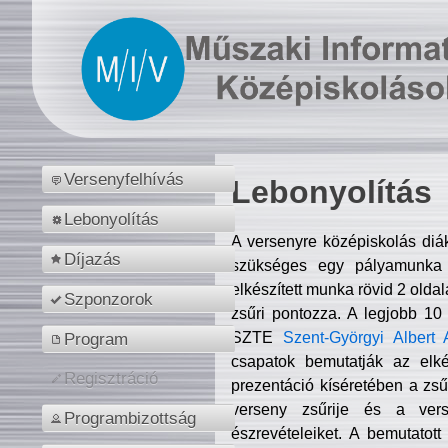
Versenyfelhívás
Lebonyolítás
Lebonyolítás
A versenyre középiskolás diá
Díjazás
szükséges egy pályamunka f
elkészített munka rövid 2 olda
Szponzorok
zsűri pontozza. A legjobb 10
SZTE
Szent-Györgyi Albert 
Program
csapatok bemutatják az elké
Regisztráció
prezentáció kíséretében a zs
verseny zsűrije és a verse
Programbizottság
észrevételeiket. A bemutatott