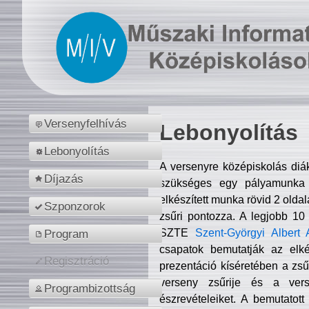
Versenyfelhívás
Lebonyolítás
Lebonyolítás
A versenyre középiskolás diá
Díjazás
szükséges egy pályamunka f
elkészített munka rövid 2 olda
Szponzorok
zsűri pontozza. A legjobb 10
SZTE
Szent-Györgyi Albert 
Program
csapatok bemutatják az elké
Regisztráció
prezentáció kíséretében a zs
verseny zsűrije és a verse
Programbizottság
észrevételeiket. A bemutatott