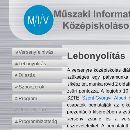
Versenyfelhívás
Lebonyolítás
Lebonyolítás
A versenyre középiskolás diá
Díjazás
szükséges egy pályamunka f
elkészített munka rövid 2 olda
Szponzorok
zsűri pontozza. A legjobb 10
SZTE
Szent-Györgyi Albert 
Program
csapatok bemutatják az elké
Regisztráció
prezentáció kíséretében a zs
verseny zsűrije és a verse
Programbizottság
észrevételeiket. A bemutatott