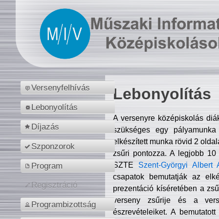
Versenyfelhívás
Lebonyolítás
Lebonyolítás
A versenyre középiskolás diá
Díjazás
szükséges egy pályamunka f
elkészített munka rövid 2 olda
Szponzorok
zsűri pontozza. A legjobb 10
SZTE
Szent-Györgyi Albert 
Program
csapatok bemutatják az elké
Regisztráció
prezentáció kíséretében a zs
verseny zsűrije és a verse
Programbizottság
észrevételeiket. A bemutatott