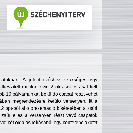
patokban. A jelentkezéshez szükséges egy
lkészített munka rövid 2 oldalas leírását kell
obb 10 pályamunkát beküldő csapat részt vehet
ában megrendezésre kerülő versenyen. Itt a
 ppt-ből álló prezentáció kíséretében a zsűri
zsűrije és a versenyen részt vevő csapatok
övid két oldalas leírásából egy konferenciakötet