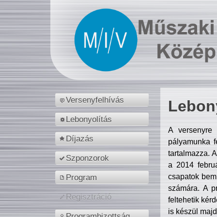
Versenyfelhívás
Lebony
Lebonyolítás
A versenyre 
Díjazás
pályamunka fe
tartalmazza. 
Szponzorok
a 2014 febr
csapatok bemu
Program
számára. A p
Regisztráció
feltehetik kér
is készül majd
Programbizottság