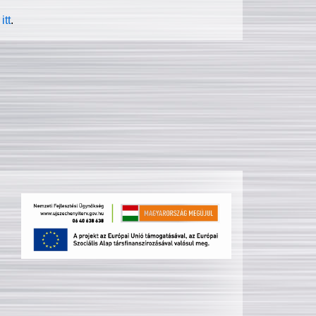
itt
.