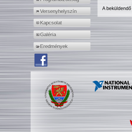
A beküldendő
Versenyhelyszín
Kapcsolat
Galéria
Eredmények