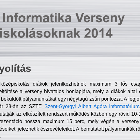
olítás
középiskolás diákok jelentkezhetnek maximum 3 fős csa
ltöltése a verseny hivatalos honlapjára, mely a diákok által e
A beküldött pályamunkákat egy négytagú zsűri pontozza. A legj
uár 28-án az SZTE
Szent-Györgyi Albert Agóra Informatórium
tatják az elkészített rendszert működés közben egy rövid 10-12
rezentáció hossza maximum 15 perc, mely végén a verseny 
déseiket, jelezhetik észrevételeiket. A bemutatott pályamunkák r
.