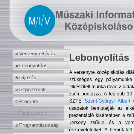
Versenyfelhívás
Lebonyolítás
Lebonyolítás
A versenyre középiskolás diá
Díjazás
szükséges egy pályamunka f
elkészített munka rövid 2 olda
Szponzorok
zsűri pontozza. A legjobb 10
SZTE
Szent-Györgyi Albert 
Program
csapatok bemutatják az elké
Regisztráció
prezentáció kíséretében a zs
verseny zsűrije és a verse
Programbizottság
észrevételeiket. A bemutatott