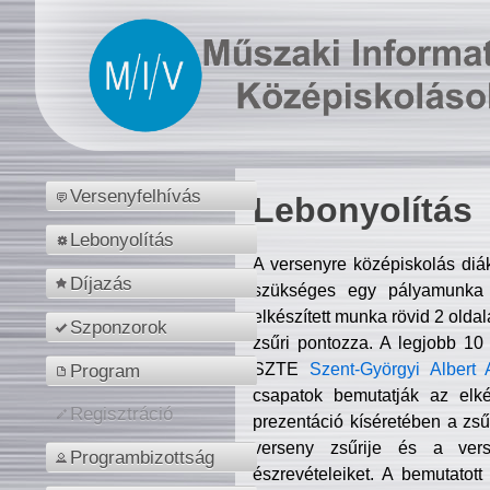
Versenyfelhívás
Lebonyolítás
Lebonyolítás
A versenyre középiskolás diá
Díjazás
szükséges egy pályamunka f
elkészített munka rövid 2 olda
Szponzorok
zsűri pontozza. A legjobb 10
SZTE
Szent-Györgyi Albert 
Program
csapatok bemutatják az elké
Regisztráció
prezentáció kíséretében a zs
verseny zsűrije és a verse
Programbizottság
észrevételeiket. A bemutatott