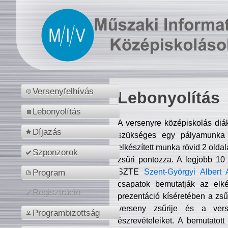
Versenyfelhívás
Lebonyolítás
Lebonyolítás
A versenyre középiskolás diá
Díjazás
szükséges egy pályamunka f
elkészített munka rövid 2 olda
Szponzorok
zsűri pontozza. A legjobb 10
SZTE
Szent-Györgyi Albert 
Program
csapatok bemutatják az elké
Regisztráció
prezentáció kíséretében a zs
verseny zsűrije és a verse
Programbizottság
észrevételeiket. A bemutatott