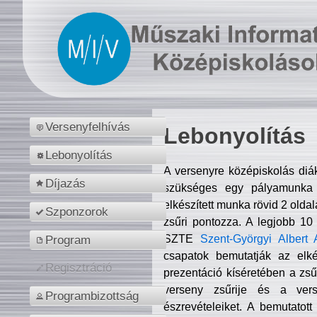
Versenyfelhívás
Lebonyolítás
Lebonyolítás
A versenyre középiskolás diá
Díjazás
szükséges egy pályamunka f
elkészített munka rövid 2 olda
Szponzorok
zsűri pontozza. A legjobb 10
SZTE
Szent-Györgyi Albert 
Program
csapatok bemutatják az elké
Regisztráció
prezentáció kíséretében a zs
verseny zsűrije és a verse
Programbizottság
észrevételeiket. A bemutatott