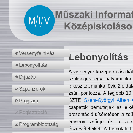
Versenyfelhívás
Lebonyolítás
Lebonyolítás
A versenyre középiskolás diá
Díjazás
szükséges egy pályamunka f
elkészített munka rövid 2 olda
Szponzorok
zsűri pontozza. A legjobb 10
SZTE
Szent-Györgyi Albert 
Program
csapatok bemutatják az elké
Regisztráció
prezentáció kíséretében a zs
verseny zsűrije és a verse
Programbizottság
észrevételeiket. A bemutatott