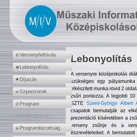
Versenyfelhívás
Lebonyolítás
Lebonyolítás
A versenyre középiskolás diá
Díjazás
szükséges egy pályamunka f
elkészített munka rövid 2 olda
Szponzorok
zsűri pontozza. A legjobb 10
SZTE
Szent-Györgyi Albert 
Program
csapatok bemutatják az elké
Regisztráció
prezentáció kíséretében a zs
verseny zsűrije és a verse
Programbizottság
észrevételeiket. A bemutatott