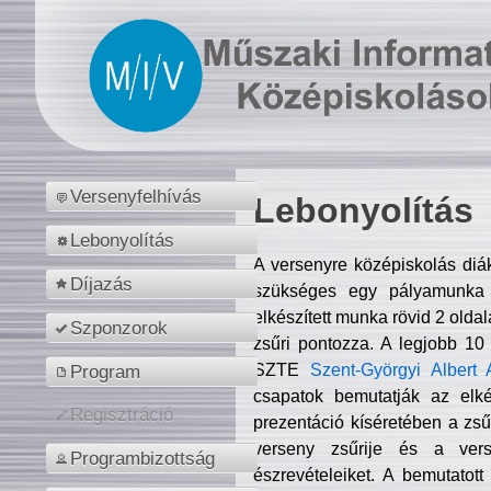
Versenyfelhívás
Lebonyolítás
Lebonyolítás
A versenyre középiskolás diá
Díjazás
szükséges egy pályamunka f
elkészített munka rövid 2 olda
Szponzorok
zsűri pontozza. A legjobb 10
SZTE
Szent-Györgyi Albert 
Program
csapatok bemutatják az elké
Regisztráció
prezentáció kíséretében a zs
verseny zsűrije és a verse
Programbizottság
észrevételeiket. A bemutatott