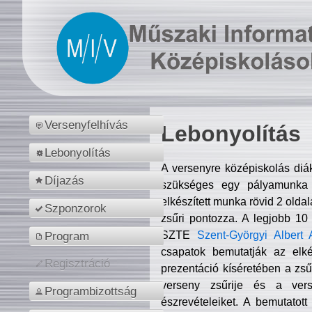
Versenyfelhívás
Lebonyolítás
Lebonyolítás
A versenyre középiskolás diá
Díjazás
szükséges egy pályamunka f
elkészített munka rövid 2 olda
Szponzorok
zsűri pontozza. A legjobb 10
SZTE
Szent-Györgyi Albert 
Program
csapatok bemutatják az elké
Regisztráció
prezentáció kíséretében a zs
verseny zsűrije és a verse
Programbizottság
észrevételeiket. A bemutatott