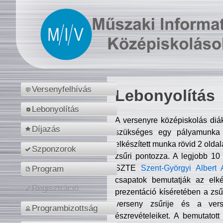
Versenyfelhívás
Lebonyolítás
Lebonyolítás
A versenyre középiskolás diá
Díjazás
szükséges egy pályamunka f
elkészített munka rövid 2 olda
Szponzorok
zsűri pontozza. A legjobb 10
SZTE
Szent-Györgyi Albert 
Program
csapatok bemutatják az elké
Regisztráció
prezentáció kíséretében a zs
verseny zsűrije és a verse
Programbizottság
észrevételeiket. A bemutatott