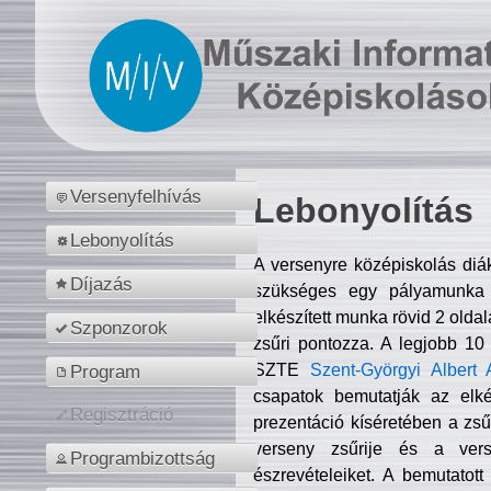
Versenyfelhívás
Lebonyolítás
Lebonyolítás
A versenyre középiskolás diá
Díjazás
szükséges egy pályamunka f
elkészített munka rövid 2 olda
Szponzorok
zsűri pontozza. A legjobb 10
SZTE
Szent-Györgyi Albert 
Program
csapatok bemutatják az elké
Regisztráció
prezentáció kíséretében a zs
verseny zsűrije és a verse
Programbizottság
észrevételeiket. A bemutatott