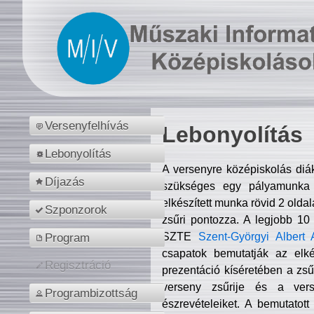
Versenyfelhívás
Lebonyolítás
Lebonyolítás
A versenyre középiskolás diá
Díjazás
szükséges egy pályamunka f
elkészített munka rövid 2 olda
Szponzorok
zsűri pontozza. A legjobb 10
SZTE
Szent-Györgyi Albert 
Program
csapatok bemutatják az elké
Regisztráció
prezentáció kíséretében a zs
verseny zsűrije és a verse
Programbizottság
észrevételeiket. A bemutatott