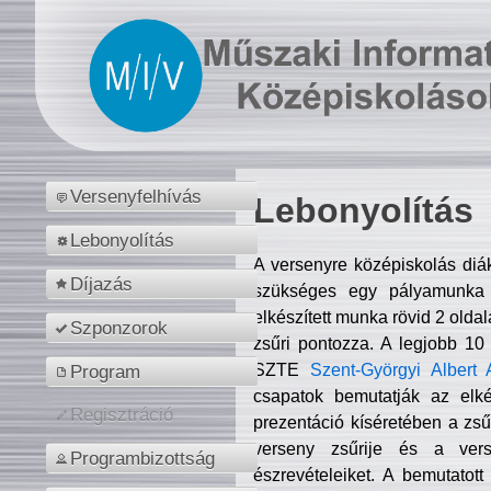
Versenyfelhívás
Lebonyolítás
Lebonyolítás
A versenyre középiskolás diá
Díjazás
szükséges egy pályamunka f
elkészített munka rövid 2 olda
Szponzorok
zsűri pontozza. A legjobb 10
SZTE
Szent-Györgyi Albert 
Program
csapatok bemutatják az elké
Regisztráció
prezentáció kíséretében a zs
verseny zsűrije és a verse
Programbizottság
észrevételeiket. A bemutatott