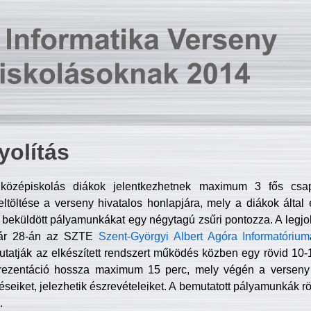
olítás
középiskolás diákok jelentkezhetnek maximum 3 fős csa
ltöltése a verseny hivatalos honlapjára, mely a diákok által e
A beküldött pályamunkákat egy négytagú zsűri pontozza. A legj
uár 28-án az SZTE
Szent-Györgyi Albert Agóra Informatórium
tatják az elkészített rendszert működés közben egy rövid 10-12
rezentáció hossza maximum 15 perc, mely végén a verseny 
déseiket, jelezhetik észrevételeiket. A bemutatott pályamunkák r
.