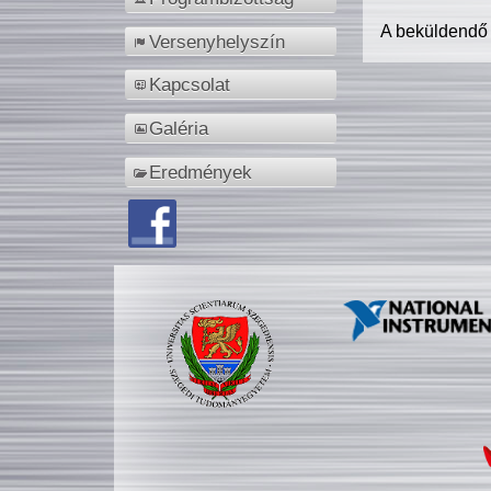
A beküldendő
Versenyhelyszín
Kapcsolat
Galéria
Eredmények