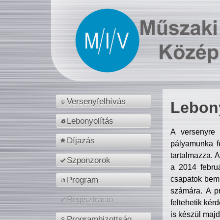
Versenyfelhívás
Lebony
Lebonyolítás
A versenyre 
Díjazás
pályamunka fe
tartalmazza. 
Szponzorok
a 2014 febr
csapatok bemu
Program
számára. A p
Regisztráció
feltehetik kér
is készül majd
Programbizottság