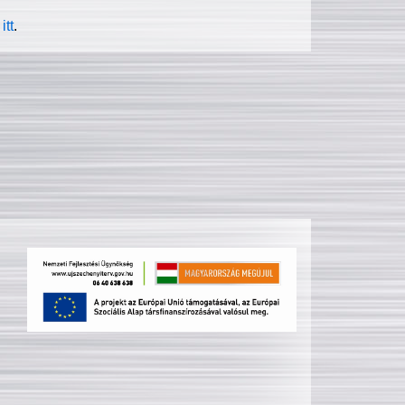
itt
.