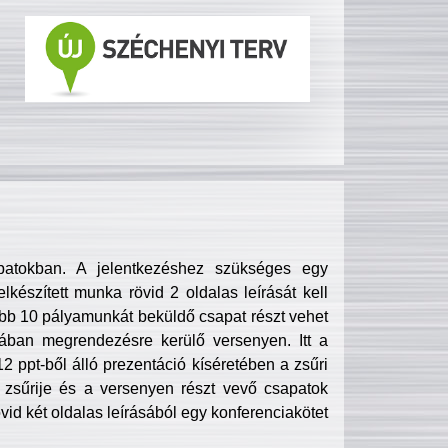
patokban. A jelentkezéshez szükséges egy
lkészített munka rövid 2 oldalas leírását kell
obb 10 pályamunkát beküldő csapat részt vehet
ában megrendezésre kerülő versenyen. Itt a
 ppt-ből álló prezentáció kíséretében a zsűri
zsűrije és a versenyen részt vevő csapatok
övid két oldalas leírásából egy konferenciakötet