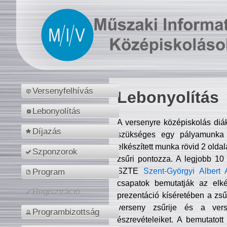
Versenyfelhívás
Lebonyolítás
Lebonyolítás
A versenyre középiskolás diá
Díjazás
szükséges egy pályamunka f
elkészített munka rövid 2 olda
Szponzorok
zsűri pontozza. A legjobb 10
SZTE
Szent-Györgyi Albert 
Program
csapatok bemutatják az elké
Regisztráció
prezentáció kíséretében a zs
verseny zsűrije és a verse
Programbizottság
észrevételeiket. A bemutatott