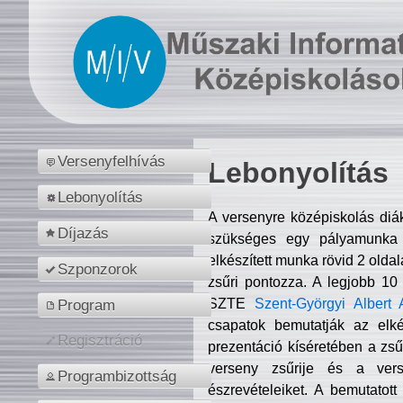
Versenyfelhívás
Lebonyolítás
Lebonyolítás
A versenyre középiskolás diá
Díjazás
szükséges egy pályamunka f
elkészített munka rövid 2 olda
Szponzorok
zsűri pontozza. A legjobb 10
SZTE
Szent-Györgyi Albert 
Program
csapatok bemutatják az elké
Regisztráció
prezentáció kíséretében a zs
verseny zsűrije és a verse
Programbizottság
észrevételeiket. A bemutatott