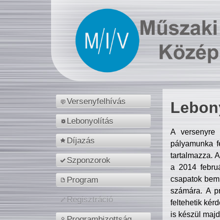
Versenyfelhívás
Lebony
Lebonyolítás
A versenyre 
Díjazás
pályamunka fe
tartalmazza. 
Szponzorok
a 2014 febr
csapatok bemu
Program
számára. A p
Regisztráció
feltehetik kér
is készül majd
Programbizottság