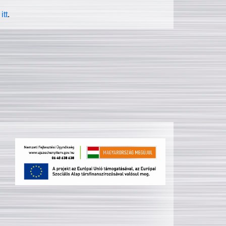
itt
.