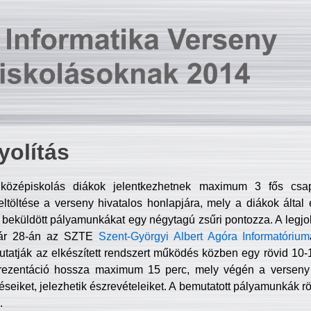
olítás
középiskolás diákok jelentkezhetnek maximum 3 fős csa
ltöltése a verseny hivatalos honlapjára, mely a diákok által e
A beküldött pályamunkákat egy négytagú zsűri pontozza. A legj
uár 28-án az SZTE
Szent-Györgyi Albert Agóra Informatórium
tatják az elkészített rendszert működés közben egy rövid 10-12
rezentáció hossza maximum 15 perc, mely végén a verseny 
déseiket, jelezhetik észrevételeiket. A bemutatott pályamunkák r
.