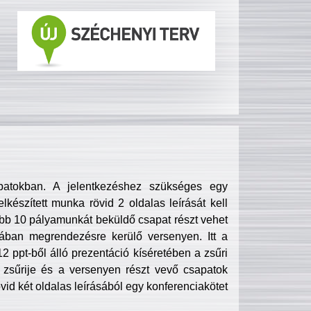
patokban. A jelentkezéshez szükséges egy
lkészített munka rövid 2 oldalas leírását kell
obb 10 pályamunkát beküldő csapat részt vehet
ában megrendezésre kerülő versenyen. Itt a
 ppt-ből álló prezentáció kíséretében a zsűri
zsűrije és a versenyen részt vevő csapatok
övid két oldalas leírásából egy konferenciakötet