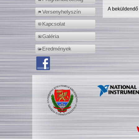
A beküldendő
Versenyhelyszín
Kapcsolat
Galéria
Eredmények