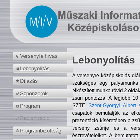
Versenyfelhívás
Lebonyolítás
Lebonyolítás
A versenyre középiskolás diá
Díjazás
szükséges egy pályamunka f
elkészített munka rövid 2 olda
Szponzorok
zsűri pontozza. A legjobb 10
SZTE
Szent-Györgyi Albert 
Program
csapatok bemutatják az elké
Regisztráció
prezentáció kíséretében a zs
verseny zsűrije és a verse
Programbizottság
észrevételeiket. A bemutatott