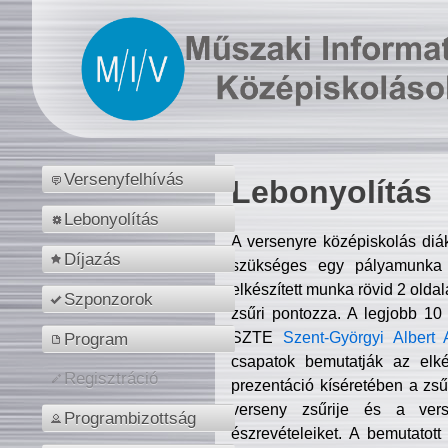
Versenyfelhívás
Lebonyolítás
Lebonyolítás
A versenyre középiskolás diá
Díjazás
szükséges egy pályamunka f
elkészített munka rövid 2 olda
Szponzorok
zsűri pontozza. A legjobb 10
SZTE
Szent-Györgyi Albert 
Program
csapatok bemutatják az elké
Regisztráció
prezentáció kíséretében a zs
verseny zsűrije és a verse
Programbizottság
észrevételeiket. A bemutatott