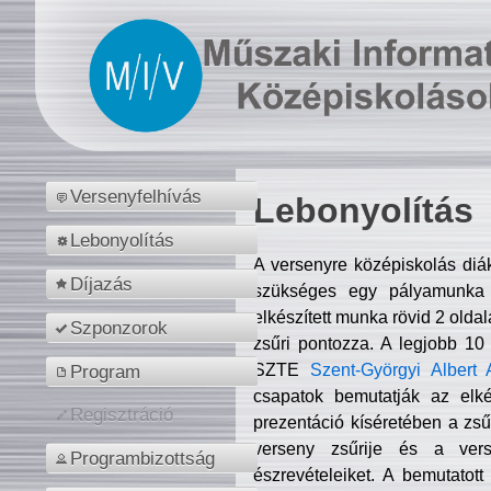
Versenyfelhívás
Lebonyolítás
Lebonyolítás
A versenyre középiskolás diá
Díjazás
szükséges egy pályamunka f
elkészített munka rövid 2 olda
Szponzorok
zsűri pontozza. A legjobb 10
SZTE
Szent-Györgyi Albert 
Program
csapatok bemutatják az elké
Regisztráció
prezentáció kíséretében a zs
verseny zsűrije és a verse
Programbizottság
észrevételeiket. A bemutatott