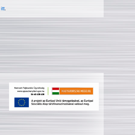
itt
.