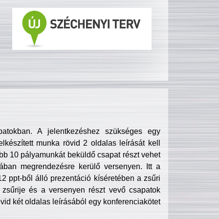
patokban. A jelentkezéshez szükséges egy
lkészített munka rövid 2 oldalas leírását kell
obb 10 pályamunkát beküldő csapat részt vehet
ában megrendezésre kerülő versenyen. Itt a
 ppt-ből álló prezentáció kíséretében a zsűri
zsűrije és a versenyen részt vevő csapatok
övid két oldalas leírásából egy konferenciakötet