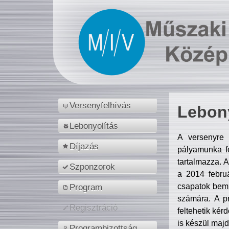
Versenyfelhívás
Lebony
Lebonyolítás
A versenyre 
Díjazás
pályamunka fe
tartalmazza. 
Szponzorok
a 2014 febr
csapatok bemu
Program
számára. A p
Regisztráció
feltehetik kér
is készül majd
Programbizottság