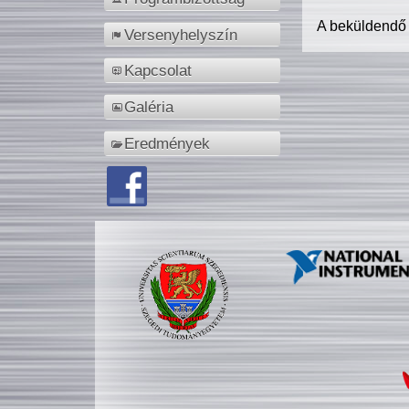
A beküldendő
Versenyhelyszín
Kapcsolat
Galéria
Eredmények