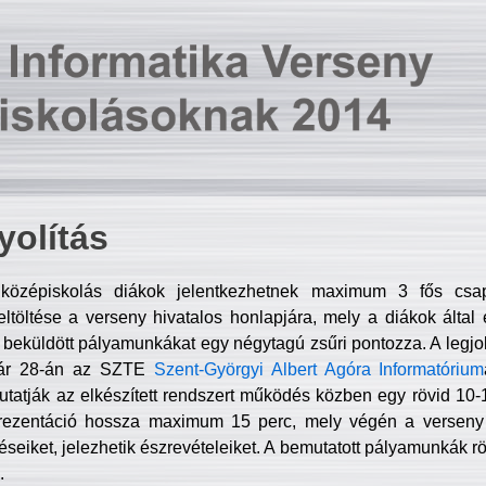
olítás
középiskolás diákok jelentkezhetnek maximum 3 fős csa
ltöltése a verseny hivatalos honlapjára, mely a diákok által e
A beküldött pályamunkákat egy négytagú zsűri pontozza. A legj
uár 28-án az SZTE
Szent-Györgyi Albert Agóra Informatórium
tatják az elkészített rendszert működés közben egy rövid 10-12
rezentáció hossza maximum 15 perc, mely végén a verseny 
déseiket, jelezhetik észrevételeiket. A bemutatott pályamunkák r
.