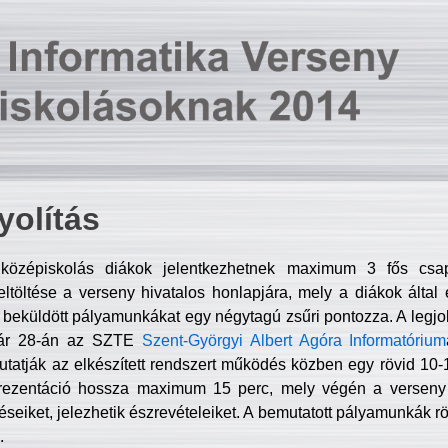
olítás
középiskolás diákok jelentkezhetnek maximum 3 fős csa
ltöltése a verseny hivatalos honlapjára, mely a diákok által e
A beküldött pályamunkákat egy négytagú zsűri pontozza. A legj
uár 28-án az SZTE
Szent-Györgyi Albert Agóra Informatórium
tatják az elkészített rendszert működés közben egy rövid 10-12
rezentáció hossza maximum 15 perc, mely végén a verseny 
déseiket, jelezhetik észrevételeiket. A bemutatott pályamunkák r
.