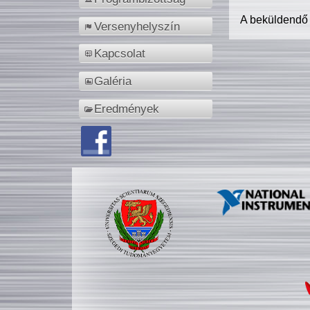
A beküldendő
Versenyhelyszín
Kapcsolat
Galéria
Eredmények