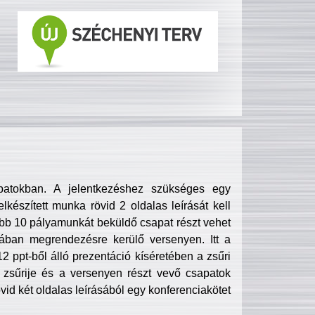
patokban. A jelentkezéshez szükséges egy
lkészített munka rövid 2 oldalas leírását kell
obb 10 pályamunkát beküldő csapat részt vehet
ában megrendezésre kerülő versenyen. Itt a
 ppt-ből álló prezentáció kíséretében a zsűri
zsűrije és a versenyen részt vevő csapatok
övid két oldalas leírásából egy konferenciakötet