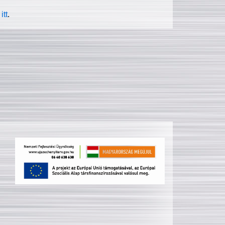
itt
.