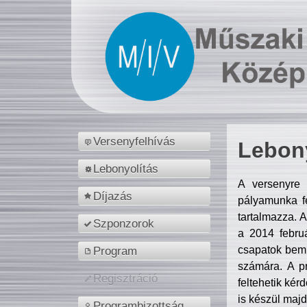
Versenyfelhívás
Lebony
Lebonyolítás
A versenyre 
Díjazás
pályamunka fe
tartalmazza. 
Szponzorok
a 2014 febr
csapatok bemu
Program
számára. A p
Regisztráció
feltehetik kér
is készül majd
Programbizottság