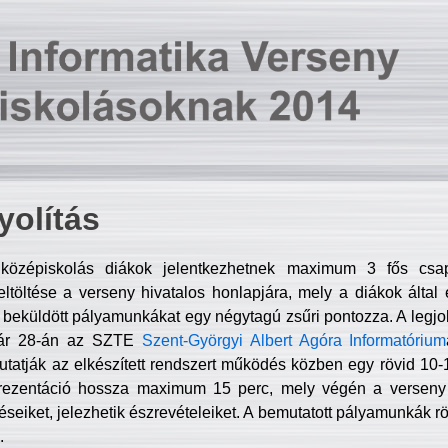
olítás
középiskolás diákok jelentkezhetnek maximum 3 fős csa
ltöltése a verseny hivatalos honlapjára, mely a diákok által e
A beküldött pályamunkákat egy négytagú zsűri pontozza. A legj
uár 28-án az SZTE
Szent-Györgyi Albert Agóra Informatórium
tatják az elkészített rendszert működés közben egy rövid 10-12
rezentáció hossza maximum 15 perc, mely végén a verseny 
déseiket, jelezhetik észrevételeiket. A bemutatott pályamunkák r
.