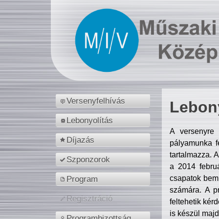
Versenyfelhívás
Lebony
Lebonyolítás
A versenyre 
Díjazás
pályamunka fe
tartalmazza. 
Szponzorok
a 2014 febr
csapatok bemu
Program
számára. A p
Regisztráció
feltehetik kér
is készül majd
Programbizottság