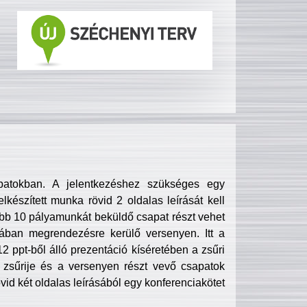
patokban. A jelentkezéshez szükséges egy
lkészített munka rövid 2 oldalas leírását kell
obb 10 pályamunkát beküldő csapat részt vehet
ában megrendezésre kerülő versenyen. Itt a
 ppt-ből álló prezentáció kíséretében a zsűri
zsűrije és a versenyen részt vevő csapatok
övid két oldalas leírásából egy konferenciakötet