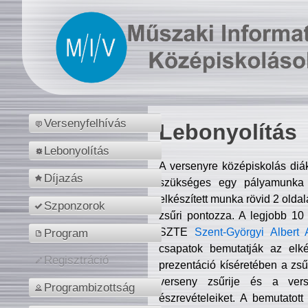
Versenyfelhívás
Lebonyolítás
Lebonyolítás
A versenyre középiskolás diá
Díjazás
szükséges egy pályamunka f
elkészített munka rövid 2 olda
Szponzorok
zsűri pontozza. A legjobb 10
SZTE
Szent-Györgyi Albert 
Program
csapatok bemutatják az elké
Regisztráció
prezentáció kíséretében a zs
verseny zsűrije és a verse
Programbizottság
észrevételeiket. A bemutatott