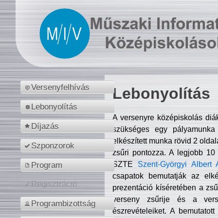
Versenyfelhívás
Lebonyolítás
Lebonyolítás
A versenyre középiskolás diá
Díjazás
szükséges egy pályamunka f
elkészített munka rövid 2 olda
Szponzorok
zsűri pontozza. A legjobb 10
SZTE
Szent-Györgyi Albert 
Program
csapatok bemutatják az elké
Regisztráció
prezentáció kíséretében a zs
verseny zsűrije és a verse
Programbizottság
észrevételeiket. A bemutatott